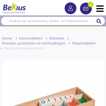
0
Home
>
Leermiddelen
>
Rekenen
>
Breuken, procenten en verhoudingen
>
Hulpmiddelen
>
Decimale breukendoos