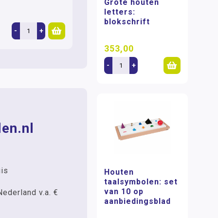
Grote houten
letters:
blokschrift
-
+
353,00
-
+
en.nl
uis
Houten
taalsymbolen: set
van 10 op
Nederland v.a. €
aanbiedingsblad