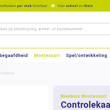
hoolboeken
per stuk
leverbaar
Voor
school
en
thuis
­begaafdheid
Montessori
Spel/ontwikkeling
ntleding
Nienhuis Montessori
Controlekaa