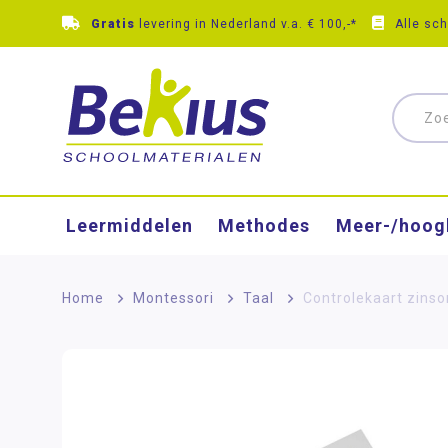
Gratis
levering in Nederland v.a. € 100,-*
Alle sc
Leermiddelen
Methodes
Meer-/hoog
Home
>
Montessori
>
Taal
>
Controlekaart zinso