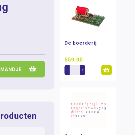
ng
De boerderij
559,00
LMANDJE
-
+
roducten