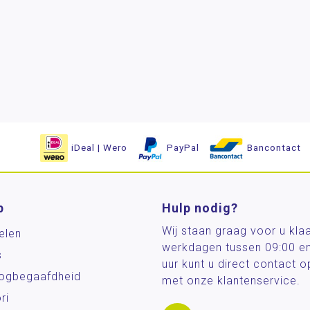
iDeal | Wero
PayPal
Bancontact
p
Hulp nodig?
Wij staan graag voor u kla
elen
werkdagen tussen 09:00 e
s
uur kunt u direct contact
og­begaafdheid
met onze klantenservice.
ri