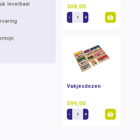
uk leverbaar
308,00
-
+
rvaring
ermijn
Vakjesdozen
599,00
-
+