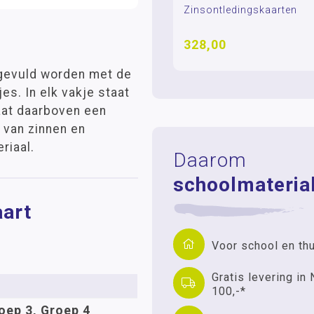
Zinsontledingskaarten
328,00
ngevuld worden met de
jes. In elk vakje staat
aat daarboven een
n van zinnen en
riaal.
Daarom
schoolmaterial
aart
Voor school en th
Gratis levering in 
100,-*
oep 3, Groep 4