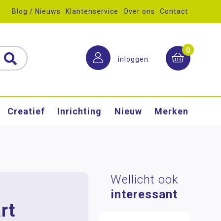
Blog / Nieuws
Klantenservice
Over ons
Contact
0
inloggen
Creatief
Inrichting
Nieuw
Merken
Wellicht ook
interessant
rt