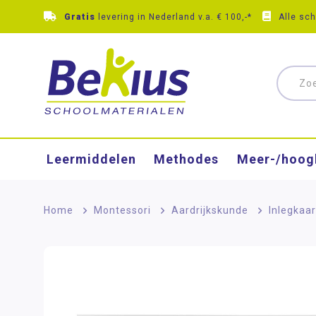
Gratis
levering in Nederland v.a. € 100,-*
Alle sc
Leermiddelen
Methodes
Meer-/hoog
Home
>
Montessori
>
Aardrijkskunde
>
Inlegkaa