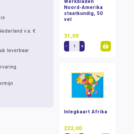
Werkbladen
Noord-Amerika
staatkundig, 50
uis
vel
Nederland v.a. €
31,00
-
+
uk leverbaar
rvaring
ermijn
Inlegkaart Afrika
222,00