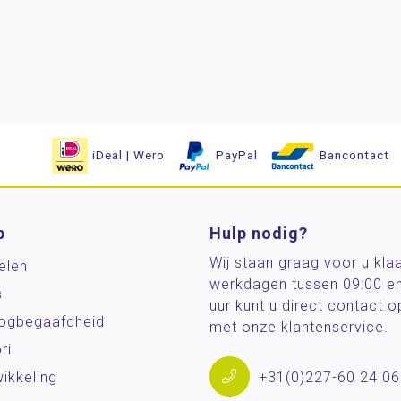
iDeal | Wero
PayPal
Bancontact
p
Hulp nodig?
Wij staan graag voor u kla
elen
werkdagen tussen 09:00 e
s
uur kunt u direct contact
og­begaafdheid
met onze klantenservice.
ri
ikkeling
+31(0)227-60 24 06