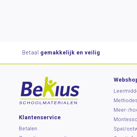
Betaal
gemakkelijk en veilig
Websho
Leermidd
Methode
Meer-/ho
Klantenservice
Montesso
Betalen
Spel/ontw