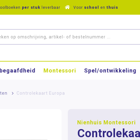
hoolboeken
per stuk
leverbaar
Voor
school
en
thuis
­begaafdheid
Montessori
Spel/ontwikkeling
rten
>
Controlekaart Europa
Nienhuis Montessori
Controlekaa