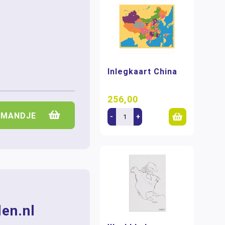
Inlegkaart China
256,00
LMANDJE
-
+
en.nl