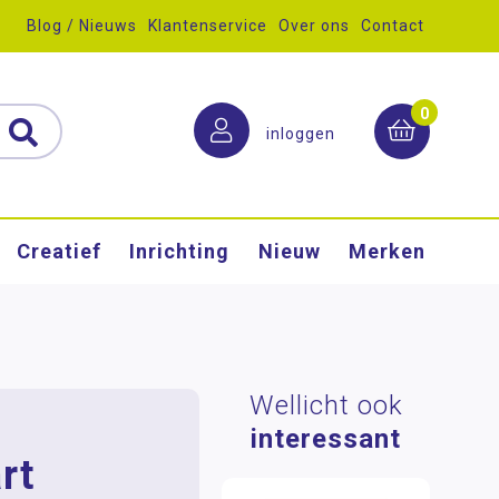
Blog / Nieuws
Klantenservice
Over ons
Contact
0
inloggen
Creatief
Inrichting
Nieuw
Merken
Wellicht ook
interessant
rt