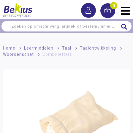
0
Home
>
Leermiddelen
>
Taal
>
Taalontwikkeling
>
Woordenschat
>
Combi-letters