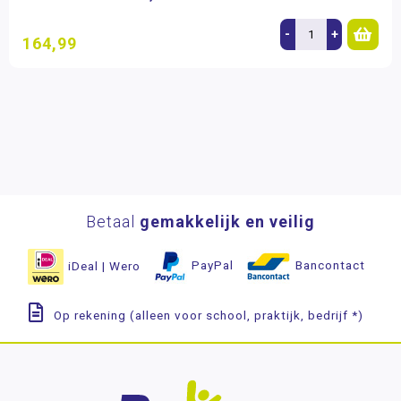
-
+
164,99
Betaal
gemakkelijk en veilig
iDeal | Wero
PayPal
Bancontact
Op rekening (alleen voor school, praktijk, bedrijf *)