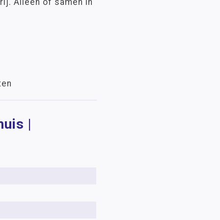
rij. Alleen of samen in
ten
uis |