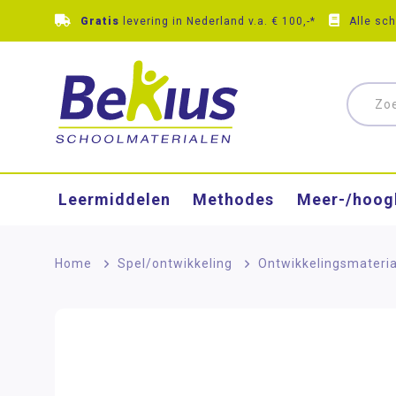
Gratis
levering in Nederland v.a. € 100,-*
Alle sc
Leermiddelen
Methodes
Meer-/hoog
Home
>
Spel/ontwikkeling
>
Ontwikkelingsmateri