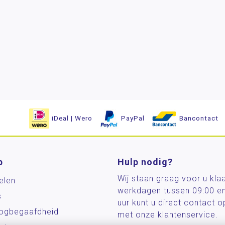
iDeal | Wero
PayPal
Bancontact
p
Hulp nodig?
Wij staan graag voor u kla
elen
werkdagen tussen 09:00 e
s
uur kunt u direct contact
og­begaafdheid
met onze klantenservice.