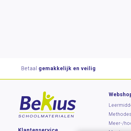
Betaal
gemakkelijk en veilig
Websho
Leermidd
Methode
Meer-/ho
Klantenservice