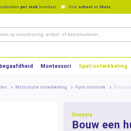
hoolboeken
per stuk
leverbaar
Voor
school
en
thuis
­begaafdheid
Montessori
Spel/ontwikkeling
alen
>
Motorische ontwikkeling
>
Fijne motoriek
>
Bouw ee
Dusyma
Bouw een hu