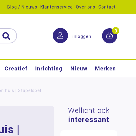
Blog / Nieuws
Klantenservice
Over ons
Contact
0
inloggen
Creatief
Inrichting
Nieuw
Merken
n huis | Stapelspel
Wellicht ook
interessant
is |