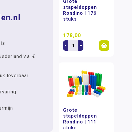
Grote
stapeldoppen |
Rondino | 176
en.nl
stuks
178,00
uis
-
+
Nederland v.a. €
uk leverbaar
rvaring
ermijn
Grote
stapeldoppen |
Rondino | 111
stuks