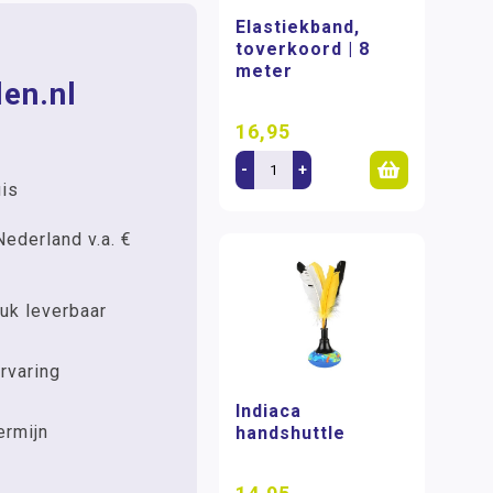
Elastiekband,
toverkoord | 8
meter
en.nl
16,95
-
+
uis
Nederland v.a. €
uk leverbaar
rvaring
Indiaca
ermijn
handshuttle