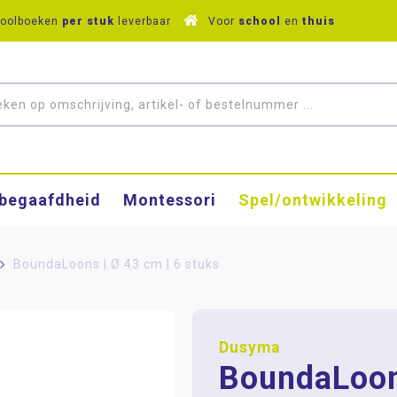
hoolboeken
per stuk
leverbaar
Voor
school
en
thuis
­begaafdheid
Montessori
Spel/ontwikkeling
>
BoundaLoons | Ø 43 cm | 6 stuks
Dusyma
BoundaLoon