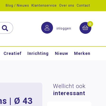
Blog / Nieuws
Klantenservice
Over ons
Contact
0
inloggen
Creatief
Inrichting
Nieuw
Merken
Wellicht ook
interessant
s | Ø 43