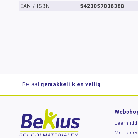
EAN / ISBN
5420057008388
Betaal
gemakkelijk en veilig
Websho
Leermidd
Methode