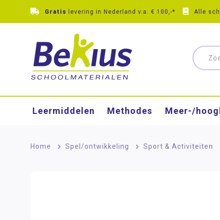
Gratis
levering in Nederland v.a. € 100,-*
Alle sc
Leermiddelen
Methodes
Meer-/hoog
Home
>
Spel/ontwikkeling
>
Sport & Activiteiten