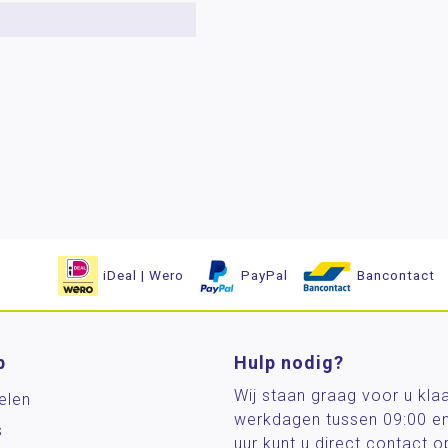
iDeal | Wero
PayPal
Bancontact
p
Hulp nodig?
Wij staan graag voor u kla
elen
werkdagen tussen 09:00 e
s
uur kunt u direct contact