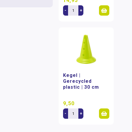
14,95
-
+
Kegel |
Gerecycled
plastic | 30 cm
9,50
-
+