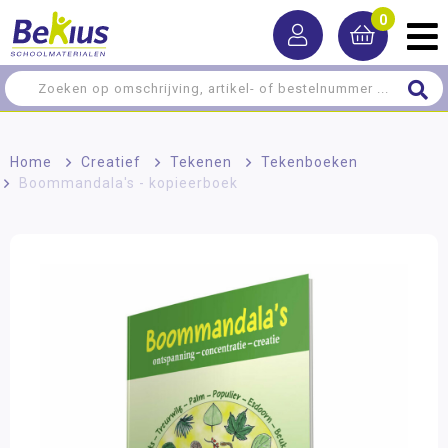
0
Home
>
Creatief
>
Tekenen
>
Tekenboeken
>
Boommandala's - kopieerboek