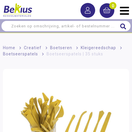
0
Home
>
Creatief
>
Boetseren
>
Kleigereedschap
>
Boetseerspatels
>
Boetseerspatels | 35 stuks