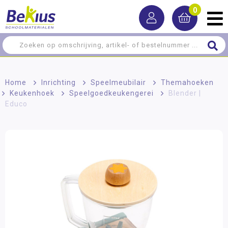
0
Home
>
Inrichting
>
Speelmeubilair
>
Themahoeken
>
Keukenhoek
>
Speelgoedkeukengerei
>
Blender |
Educo