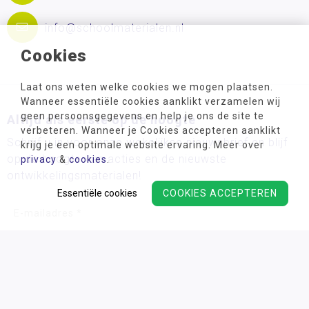
info@schoolmaterialen.nl
Cookies
Laat ons weten welke cookies we mogen plaatsen.
Wanneer essentiële cookies aanklikt verzamelen wij
geen persoonsgegevens en help je ons de site te
Altijd als eerste op de hoogte
verbeteren. Wanneer je Cookies accepteren aanklikt
Schrijf u in voor onze wekelijkse nieuwsbrief en blijf
krijg je een optimale website ervaring. Meer over
op de hoogte van acties en de nieuwste
privacy
&
cookies
.
ontwikkelingsmaterialen!
Essentiële cookies
COOKIES ACCEPTEREN
Wij verwerken uw persoonsgegevens conform ons
privacy
beleid.