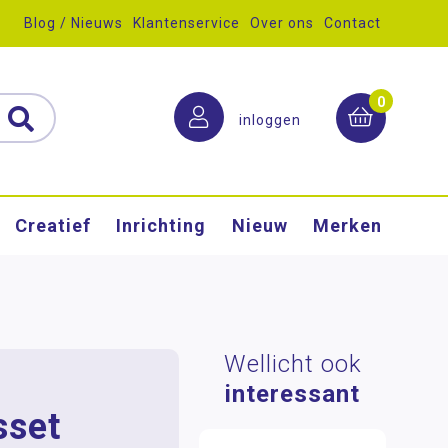
Blog / Nieuws
Klantenservice
Over ons
Contact
0
inloggen
Creatief
Inrichting
Nieuw
Merken
Wellicht ook
interessant
sset