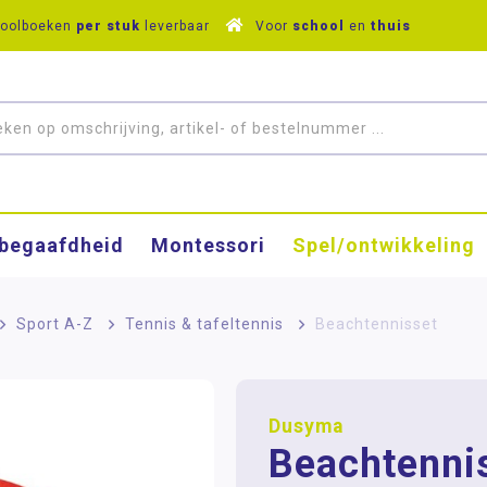
hoolboeken
per stuk
leverbaar
Voor
school
en
thuis
­begaafdheid
Montessori
Spel/ontwikkeling
>
Sport A-Z
>
Tennis & tafeltennis
>
Beachtennisset
Dusyma
Beachtenni