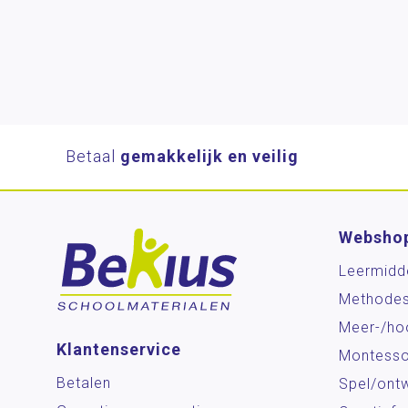
Betaal
gemakkelijk en veilig
Websho
Leermidd
Methode
Meer-/ho
Klantenservice
Montesso
Betalen
Spel/ontw