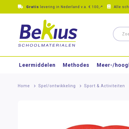
Gratis
levering in Nederland v.a. € 100,-*
Alle sc
Leermiddelen
Methodes
Meer-/hoog
Home
>
Spel/ontwikkeling
>
Sport & Activiteiten