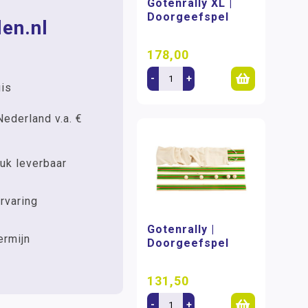
Gotenrally XL |
Doorgeefspel
en.nl
178,00
-
+
uis
Nederland v.a. €
uk leverbaar
rvaring
Gotenrally |
ermijn
Doorgeefspel
131,50
-
+