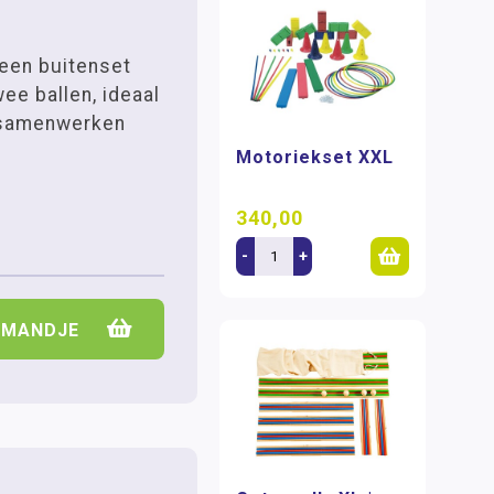
een buitenset
ee ballen, ideaal
 samenwerken
Motoriekset XXL
340,00
-
+
LMANDJE