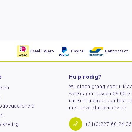
iDeal | Wero
PayPal
Bancontact
p
Hulp nodig?
Wij staan graag voor u kla
elen
werkdagen tussen 09:00 e
s
uur kunt u direct contact
og­begaafdheid
met onze klantenservice.
ri
ikkeling
+31(0)227-60 24 06