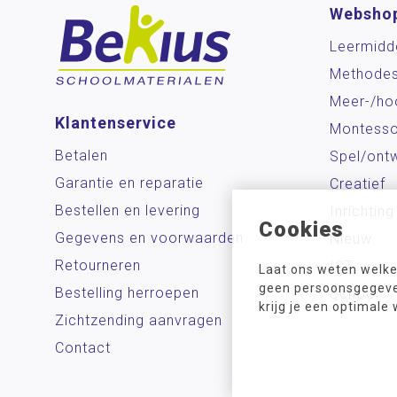
Websho
Leermidd
Methode
Meer-/ho
Klantenservice
Montesso
Betalen
Spel/ontw
Garantie en reparatie
Creatief
Bestellen en levering
Inrichting
Cookies
Gegevens en voorwaarden
Nieuw
Retourneren
ICT
Laat ons weten welke
geen persoonsgegeven
Bestelling herroepen
School
krijg je een optimale
Zichtzending aanvragen
Contact