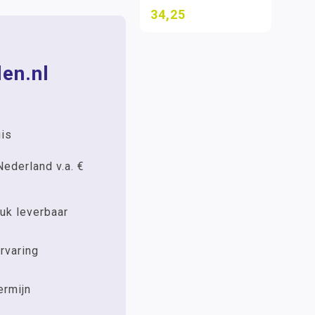
34,25
en.nl
uis
Nederland v.a. €
uk leverbaar
rvaring
ermijn