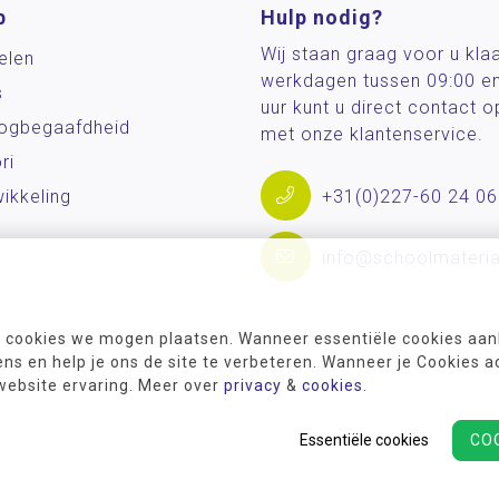
p
Hulp nodig?
Wij staan graag voor u kla
elen
werkdagen tussen 09:00 e
s
uur kunt u direct contact
og­begaafdheid
met onze klantenservice.
ri
ikkeling
+31(0)227-60 24 06
info@schoolmateria
 cookies we mogen plaatsen. Wanneer essentiële cookies aank
s en help je ons de site te verbeteren. Wanneer je Cookies a
 website ervaring. Meer over
privacy
&
cookies
.
Essentiële cookies
CO