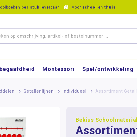
hoolboeken
per stuk
leverbaar
Voor
school
en
thuis
­begaafdheid
Montessori
Spel/ontwikkeling
ddelen
>
Getallenlijnen
>
Individueel
>
Assortiment Getalle
Bekius Schoolmateria
Assortimen