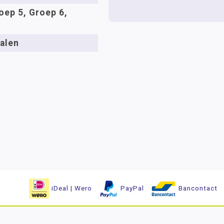
oep 5, Groep 6,
alen
iDeal | Wero
PayPal
Bancontact