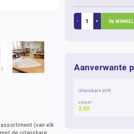
-
+
IN WINKE
Aanverwante p
Uitwisbare stift
VANAF
2,65
n assortiment (van elk
n met de uitwisbare