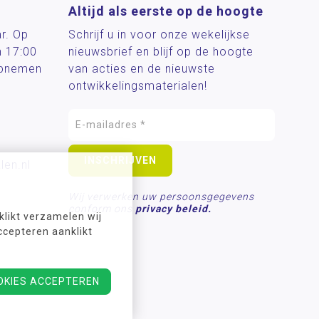
Altijd als eerste op de hoogte
ar. Op
Schrijf u in voor onze wekelijkse
n 17:00
nieuwsbrief en blijf op de hoogte
 opnemen
van acties en de nieuwste
ontwikkelingsmaterialen!
len.nl
Wij verwerken uw persoonsgegevens
conform ons
privacy beleid.
likt verzamelen wij
ccepteren aanklikt
OKIES ACCEPTEREN