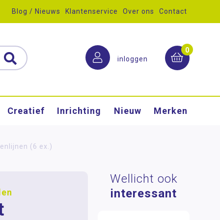
Blog / Nieuws
Klantenservice
Over ons
Contact
0
inloggen
Creatief
Inrichting
Nieuw
Merken
nlijnen (6 ex.)
Wellicht ook
interessant
len
t