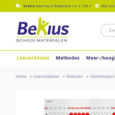
Gratis
levering in Nederland v.a. € 100,-*
Alle sc
Leermiddelen
Methodes
Meer-/hoog
Home
>
Leermiddelen
>
Rekenen
>
Rekenhulpmi