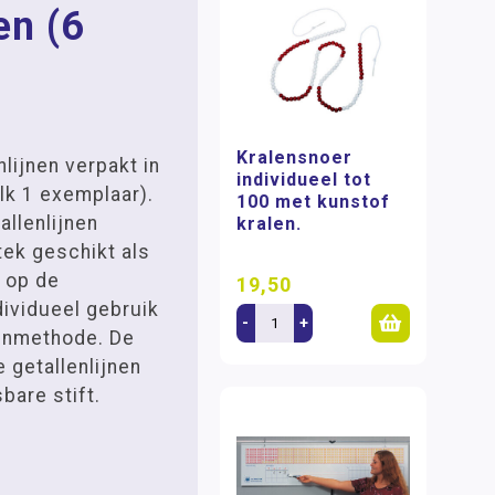
en (6
Kralensnoer
nlijnen verpakt in
individueel tot
lk 1 exemplaar).
100 met kunstof
llenlijnen
kralen.
stek geschikt als
 op de
19,50
ndividueel gebruik
-
+
kenmethode. De
 getallenlijnen
bare stift.