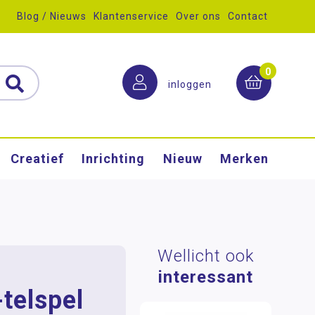
Blog / Nieuws
Klantenservice
Over ons
Contact
0
inloggen
Creatief
Inrichting
Nieuw
Merken
Wellicht ook
interessant
telspel