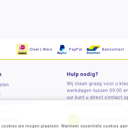
iDeal | Wero
PayPal
Bancontact
p
Hulp nodig?
Wij staan graag voor u kla
elen
werkdagen tussen 09:00 e
s
uur kunt u direct contact
og­begaafdheid
met onze klantenservice.
ri
ikkeling
+31(0)227-60 24 06
 cookies we mogen plaatsen. Wanneer essentiële cookies aank