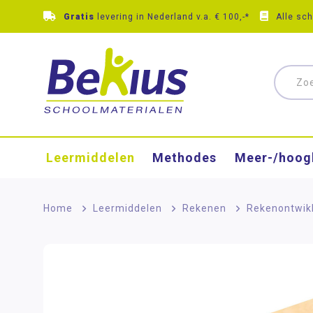
Gratis
levering in Nederland v.a. € 100,-*
Alle sc
Leermiddelen
Methodes
Meer-/hoog
Home
>
Leermiddelen
>
Rekenen
>
Rekenontwik