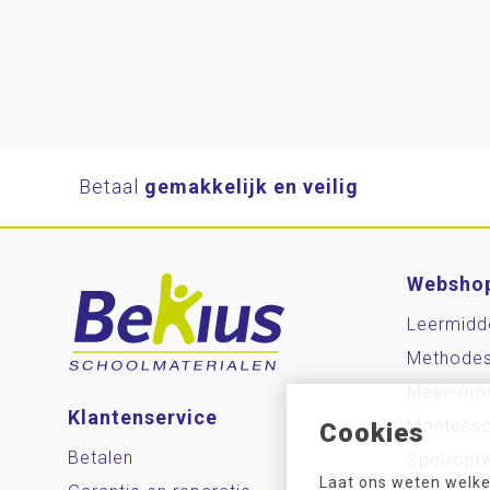
Betaal
gemakkelijk en veilig
Websho
Leermidd
Methode
Meer-/ho
Klantenservice
Montesso
Cookies
Betalen
Spel/ontw
Laat ons weten welke