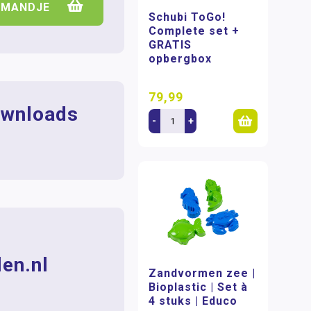
LMANDJE
Schubi ToGo!
Complete set +
GRATIS
opbergbox
79,99
wnloads
-
+
en.nl
Zandvormen zee |
Bioplastic | Set à
4 stuks | Educo