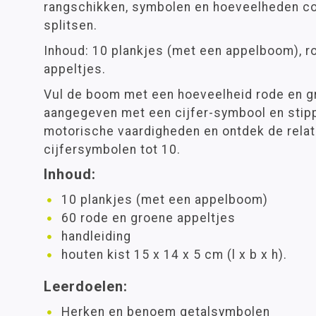
rangschikken, symbolen en hoeveelheden co
splitsen.
Inhoud: 10 plankjes (met een appelboom), r
appeltjes.
Vul de boom met een hoeveelheid rode en g
aangegeven met een cijfer-symbool en stipp
motorische vaardigheden en ontdek de relat
cijfersymbolen tot 10.
Inhoud:
10 plankjes (met een appelboom)
60 rode en groene appeltjes
handleiding
houten kist 15 x 14 x 5 cm (l x b x h).
Leerdoelen:
Herken en benoem getalsymbolen