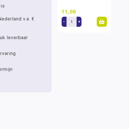
uis
11,00
Nederland v.a. €
-
+
uk leverbaar
rvaring
ermijn