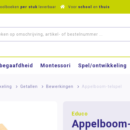
hoolboeken
per stuk
leverbaar
Voor
school
en
thuis
­begaafdheid
Montessori
Spel/ontwikkeling
keling
>
Getallen
>
Bewerkingen
>
Appelboom-telspel
Educo
Appelboom-