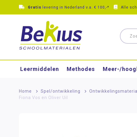
Gratis
levering in Nederland v.a. € 100,-*
Alle sc
Leermiddelen
Methodes
Meer-/hoog
Home
>
Spel/ontwikkeling
>
Ontwikkelingsmateri
Fiona Vos en Oliver Uil