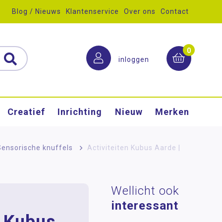
Blog / Nieuws
Klantenservice
Over ons
Contact
0
inloggen
Creatief
Inrichting
Nieuw
Merken
Sensorische knuffels
>
Activiteiten Kubus Aarde |
Wellicht ook
interessant