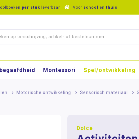
hoolboeken
per stuk
leverbaar
Voor
school
en
thuis
­begaafdheid
Montessori
Spel/ontwikkeling
alen
>
Motorische ontwikkeling
>
Sensorisch materiaal
>
Dolce