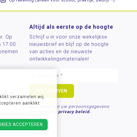
Op rekening (alleen voor school, praktijk, bedrijf *)
Altijd als eerste op de hoogte
ar. Op
Schrijf u in voor onze wekelijkse
n 17:00
nieuwsbrief en blijf op de hoogte
 opnemen
van acties en de nieuwste
ontwikkelingsmaterialen!
len.nl
likt verzamelen wij
ccepteren aanklikt
Wij verwerken uw persoonsgegevens
conform ons
privacy beleid.
OKIES ACCEPTEREN