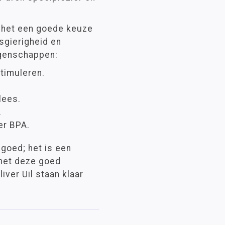
at het een goede keuze
sgierigheid en
igenschappen:
stimuleren.
lees.
.
er BPA.
lgoed; het is een
 met deze goed
iver Uil staan klaar