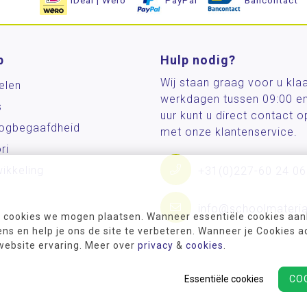
iDeal | Wero
PayPal
Bancontact
p
Hulp nodig?
Wij staan graag voor u kla
elen
werkdagen tussen 09:00 e
s
uur kunt u direct contact
og­begaafdheid
met onze klantenservice.
ri
ikkeling
+31(0)227-60 24 06
info@schoolmateria
 cookies we mogen plaatsen. Wanneer essentiële cookies aank
s en help je ons de site te verbeteren. Wanneer je Cookies a
 website ervaring. Meer over
privacy
&
cookies
.
Essentiële cookies
CO