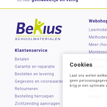
Websho
Leermidd
Methode
Meer-/ho
Klantenservice
Montesso
Betalen
Spel/ontw
Cookies
Garantie en reparatie
Creatief
Bestellen en levering
Inrichting
Laat ons weten welke
geen persoonsgegeven
Gegevens en voorwaarden
Nieuw
krijg je een optimale
Retourneren
ICT
Bestelling herroepen
School
Zichtzending aanvragen