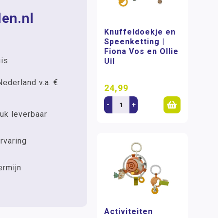
en.nl
Knuffeldoekje en
Speenketting |
Fiona Vos en Ollie
uis
Uil
Nederland v.a. €
24,99
-
+
uk leverbaar
rvaring
ermijn
Activiteiten