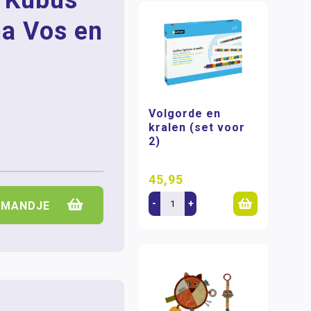
n Kubus
na Vos en
Volgorde en
kralen (set voor
2)
45,95
-
+
LMANDJE