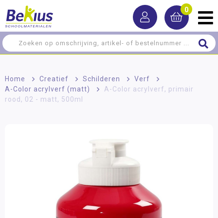
0
Home
>
Creatief
>
Schilderen
>
Verf
>
A-Color acrylverf (matt)
>
A-Color acrylverf, primair
rood, 02 - matt, 500ml