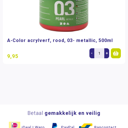
A-Color acrylverf, rood, 03- metallic, 500ml
-
+
9,95
Betaal
gemakkelijk en veilig
iDeal | Wero
PayPal
Bancontact